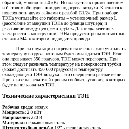
образный, мощность 2,0 кВт. Используется в промышленном
и бытовом оборудовании для подогрева воздуха. Крепится к
поверхности двумя гайками с резьбой G1/2». При подборе
ТЭНа учитывайте его габариты – установочный размер L
(расстояние от макушки ТЭНа до фланца штуцера) и
расстояние между центрами трубок. Для подключения к
электросети в конструкции ТЭНа предусмотрены контактные
стержни М4, к которым подводятся провода.
При эксплуатации нагревателя очень важно учитывать
температуру воздуха, которым будет охлаждаться ТЭН. Если
она превышает 350 градусов, ТЭН может перегореть. При
этом следует различать температуру на поверхности трубки
(может достигать 450-600 градусов) и температуру
охлаждающего ТЭН воздуха – это совершенно разные вещи.
При заказе нагревателей просим сообщать условия, в которых
будет использоваться ТЭН.
Технические характеристики ТЭН
Рабочая среда:
воздух
Мощность:
2,0 кВт
Напряжение:
220 В
Материал:
нержавеющая сталь
Штуцер трубная резьба:
1/2" углеродистая сталь