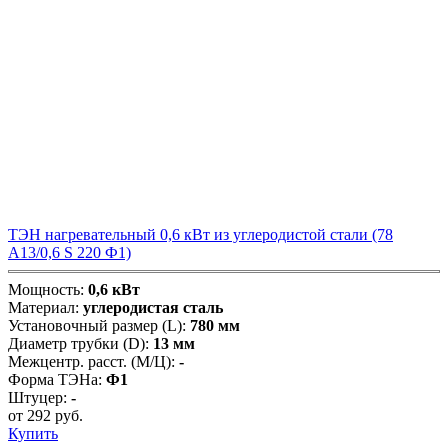
ТЭН нагревательный 0,6 кВт из углеродистой стали (78
А13/0,6 S 220 Ф1)
Мощность:
0,6 кВт
Материал:
углеродистая сталь
Установочный размер (L):
780 мм
Диаметр трубки (D):
13 мм
Межцентр. расст. (М/Ц):
-
Форма ТЭНа:
Ф1
Штуцер:
-
от
292
руб.
Купить