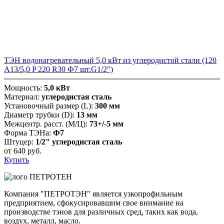
ТЭН водонагревательный 5,0 кВт из углеродистой стали (120
А13/5,0 P 220 R30 Ф7 шт.G1/2")
Мощность:
5,0 кВт
Материал:
углеродистая сталь
Установочный размер (L):
300 мм
Диаметр трубки (D):
13 мм
Межцентр. расст. (М/Ц):
73+/-5 мм
Форма ТЭНа:
Ф7
Штуцер:
1/2" углеродистая сталь
от
640
руб.
Купить
Компания "ПЕТРОТЭН" является узкопрофильным
предприятием, сфокусировавшим свое внимание на
производстве тэнов для различных сред, таких как вода,
воздух, металл, масло.