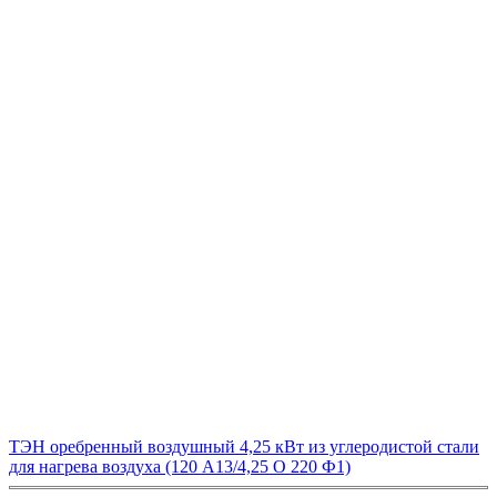
ТЭН оребренный воздушный 4,25 кВт из углеродистой стали
для нагрева воздуха (120 А13/4,25 О 220 Ф1)