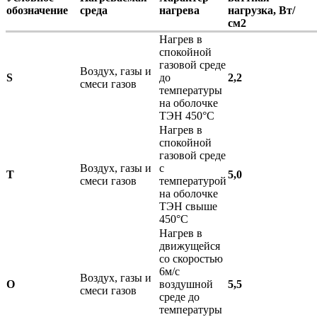
обозначение
среда
нагрева
нагрузка, Вт/
см2
Нагрев в
спокойной
газовой среде
Воздух, газы и
S
до
2,2
смеси газов
температуры
на оболочке
ТЭН 450°С
Нагрев в
спокойной
газовой среде
Воздух, газы и
с
T
5,0
смеси газов
температурой
на оболочке
ТЭН свыше
450°С
Нагрев в
движущейся
со скоростью
6м/с
Воздух, газы и
O
воздушной
5,5
смеси газов
среде до
температуры