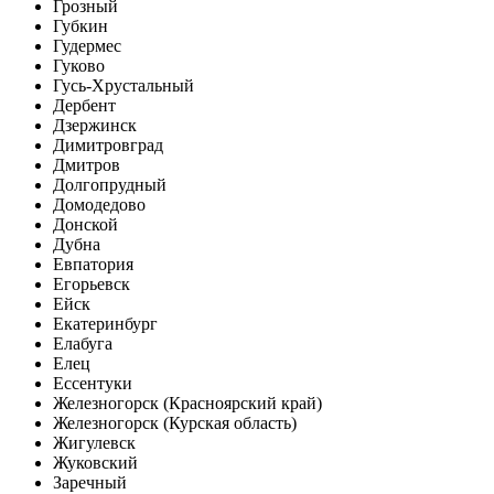
Грозный
Губкин
Гудермес
Гуково
Гусь-Хрустальный
Дербент
Дзержинск
Димитровград
Дмитров
Долгопрудный
Домодедово
Донской
Дубна
Евпатория
Егорьевск
Ейск
Екатеринбург
Елабуга
Елец
Ессентуки
Железногорск (Красноярский край)
Железногорск (Курская область)
Жигулевск
Жуковский
Заречный