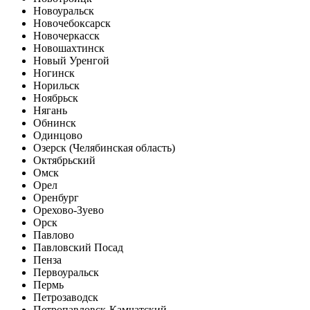
Новоуральск
Новочебоксарск
Новочеркасск
Новошахтинск
Новый Уренгой
Ногинск
Норильск
Ноябрьск
Нягань
Обнинск
Одинцово
Озерск (Челябинская область)
Октябрьский
Омск
Орел
Оренбург
Орехово-Зуево
Орск
Павлово
Павловский Посад
Пенза
Первоуральск
Пермь
Петрозаводск
Петропавловск-Камчатский