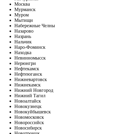
Москва
Мурманск
Муром
Мытищи
Набережные Челны
Назарово
Назрань
Нальчик
Наро-Фоминск
Находка
Невинномысск
Нерюнгри
Нефтекамск
Нефтеюганск
Нижневартовск
Нижнекамск
Нижний Новгород
Нижний Тагил
Новоалтайск
Новокузнецк
Новокуйбышевск
Новомосковск
Новороссийск
Новосибирск
Новотроицк