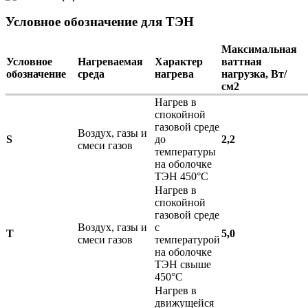
Условное обозначение для ТЭН
Максимальная
Условное
Нагреваемая
Характер
ваттная
обозначение
среда
нагрева
нагрузка, Вт/
см2
Нагрев в
спокойной
газовой среде
Воздух, газы и
S
до
2,2
смеси газов
температуры
на оболочке
ТЭН 450°С
Нагрев в
спокойной
газовой среде
Воздух, газы и
с
T
5,0
смеси газов
температурой
на оболочке
ТЭН свыше
450°С
Нагрев в
движущейся