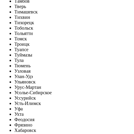
Тамбов
Тверь
Тимашевск
Тихвин
Тихорецк
Тобольск
Тольятти
Томск
Троицк
Туапсе
Туймазы
Тула
Тюмень
Узловая
Улан-Удэ
Ульяновск
Урус-Мартан
Усолье-Сибирское
Уссурийск
Усть-Илимск
Уфа
Ухта
Феодосия
Фрязино
Хабаровск