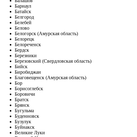
Балашов
Барнаул
Батайск
Белгород
Белебей
Белово
Белогорск (Амурская область)
Белорецк
Белореченск
Бердск
Березники
Березовский (Свердловская область)
Бийск
Биробиджан
Благовещенск (Амурская область)
Бор
Борисоглебск
Боровичи
Братск
Брянск
Бугульма
Буденновск
Бузулук
Буйнакск
Великие Луки