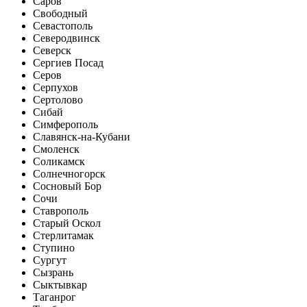
Саров
Свободный
Севастополь
Северодвинск
Северск
Сергиев Посад
Серов
Серпухов
Сертолово
Сибай
Симферополь
Славянск-на-Кубани
Смоленск
Соликамск
Солнечногорск
Сосновый Бор
Сочи
Ставрополь
Старый Оскол
Стерлитамак
Ступино
Сургут
Сызрань
Сыктывкар
Таганрог