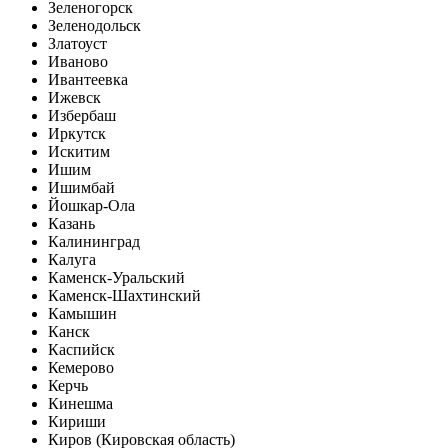
Зеленогорск
Зеленодольск
Златоуст
Иваново
Ивантеевка
Ижевск
Избербаш
Иркутск
Искитим
Ишим
Ишимбай
Йошкар-Ола
Казань
Калининград
Калуга
Каменск-Уральский
Каменск-Шахтинский
Камышин
Канск
Каспийск
Кемерово
Керчь
Кинешма
Кириши
Киров (Кировская область)