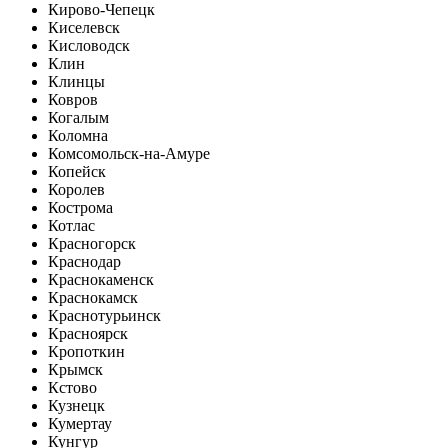
Кирово-Чепецк
Киселевск
Кисловодск
Клин
Клинцы
Ковров
Когалым
Коломна
Комсомольск-на-Амуре
Копейск
Королев
Кострома
Котлас
Красногорск
Краснодар
Краснокаменск
Краснокамск
Краснотурьинск
Красноярск
Кропоткин
Крымск
Кстово
Кузнецк
Кумертау
Кунгур