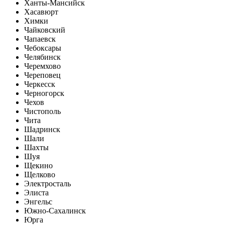
Ханты-Мансийск
Хасавюрт
Химки
Чайковский
Чапаевск
Чебоксары
Челябинск
Черемхово
Череповец
Черкесск
Черногорск
Чехов
Чистополь
Чита
Шадринск
Шали
Шахты
Шуя
Щекино
Щелково
Электросталь
Элиста
Энгельс
Южно-Сахалинск
Юрга