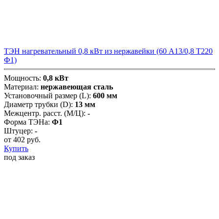
ТЭН нагревательный 0,8 кВт из нержавейки (60 А13/0,8 Т220
Ф1)
Мощность:
0,8 кВт
Материал:
нержавеющая сталь
Установочный размер (L):
600 мм
Диаметр трубки (D):
13 мм
Межцентр. расст. (М/Ц):
-
Форма ТЭНа:
Ф1
Штуцер:
-
от
402
руб.
Купить
под заказ