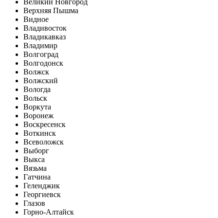
Великий Новгород
Верхняя Пышма
Видное
Владивосток
Владикавказ
Владимир
Волгоград
Волгодонск
Волжск
Волжский
Вологда
Вольск
Воркута
Воронеж
Воскресенск
Воткинск
Всеволожск
Выборг
Выкса
Вязьма
Гатчина
Геленджик
Георгиевск
Глазов
Горно-Алтайск