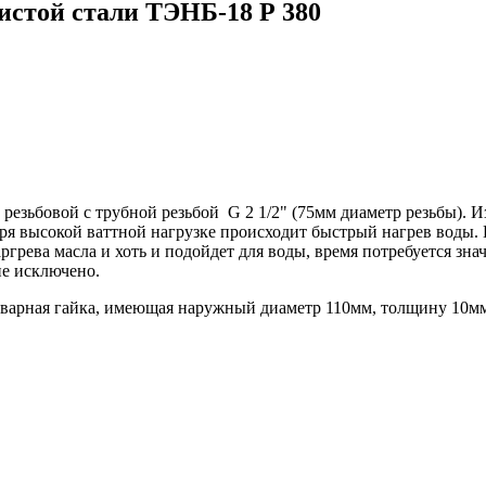
истой стали ТЭНБ-18 Р 380
 резьбовой с трубной резьбой G 2 1/2" (75мм диаметр резьбы). И
аря высокой ваттной нагрузке происходит быстрый нагрев воды. 
аргрева масла и хоть и подойдет для воды, время потребуется зна
ие исключено.
я вварная гайка, имеющая наружный диаметр 110мм, толщину 10м