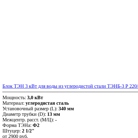
Блок ТЭН 3 кВт для воды из углеродистой стали ТЭНБ-3 Р 220
Мощность:
3,0 кВт
Материал:
углеродистая сталь
Установочный размер (L):
340 мм
Диаметр трубки (D):
13 мм
Межцентр. расст. (М/Ц):
-
Форма ТЭНа:
Ф2
Штуцер:
2 1/2"
от
2900
руб.